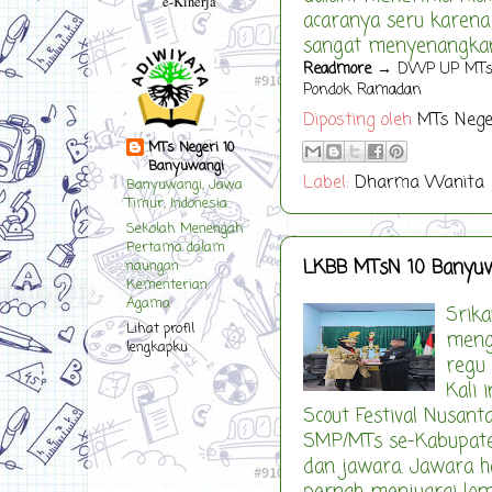
e-Kinerja
acaranya seru karena 
sangat menyenangkan," 
Readmore
→ DWP UP MTsN 1
Pondok Ramadan
Diposting oleh
MTs Nege
MTs Negeri 10
Banyuwangi
Label:
Dharma Wanita
Banyuwangi, Jawa
Timur, Indonesia
Sekolah Menengah
Pertama dalam
LKBB MTsN 10 Banyuwa
naungan
Kementerian
Agama
Srik
Lihat profil
meng
lengkapku
regu
Kali 
Scout Festival Nusant
SMP/MTs se-Kabupate
dan jawara. Jawara 