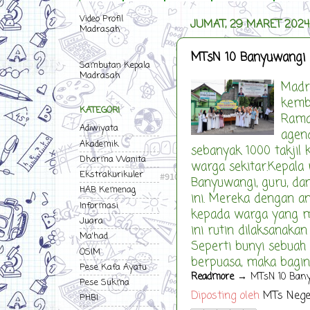
Video Profil
JUMAT, 29 MARET 2024
Madrasah
MTsN 10 Banyuwangi 
Sambutan Kepala
Madrasah
Madr
kemba
KATEGORI
Ramad
Adiwiyata
agend
Akademik
sebanyak 1000 takjil 
Dharma Wanita
warga sekitar.Kepal
Ekstrakurikuler
Banyuwangi, guru, dan
HAB Kemenag
ini. Mereka dengan a
Informasi
kepada warga yang me
Juara
ini rutin dilaksanakan
Ma'had
Seperti bunyi sebuah
OSIM
berpuasa, maka baginy
Pese Kafa Ayatu
Readmore
→ MTsN 10 Banyu
Pese Sukma
Diposting oleh
MTs Nege
PHBI