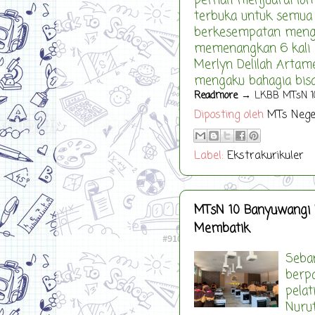
pernah menjuarai l
terbuka untuk semua
berkesempatan mengik
memenangkan 6 kali l
Merlyn Delilah Artam
mengaku bahagia bisa 
Readmore
→ LKBB MTsN 10 
Diposting oleh
MTs Nege
Label:
Ekstrakurikuler
MTsN 10 Banyuwangi I
Membatik
Seba
berpa
pela
Nurut