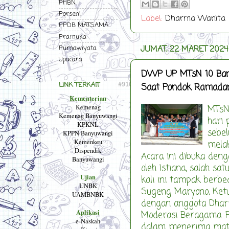
PHBN
Porseni
Label:
Dharma Wanita
PPDB MATSAMA
Pramuka
Purnawiyata
JUMAT, 22 MARET 2024
Upacara
DWP UP MTsN 10 Bany
LINK TERKAIT
Saat Pondok Ramada
Kementerian
Kemenag
MTsN
Kemenag Banyuwangi
hari 
KPKNL
sebel
KPPN Banyuwangi
Kemenkeu
mela
Dispendik
Acara ini dibuka den
Banyuwangi
oleh Istiana, salah 
Ujian
kali ini tampak berb
UNBK
Sugeng Maryono, Ket
UAMBNBK
dengan anggota Dha
Aplikasi
Moderasi Beragama. 
e-Naskah
dalam menerima mater