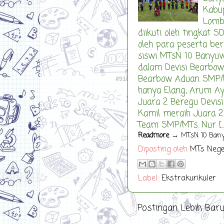
Kabu
Lomba
diikuti oleh tingkat 
oleh para peserta ber
siswi MTsN 10 Banyuw
dalam Devisi Bearbo
Bearbow Aduan SMP/M
hanya Elang, Arum Ay
Juara 2 Beregu Devis
Kamil meraih Juara 2
Team SMP/MTs. Nur [..
Readmore
→ MTsN 10 Banyu
Diposting oleh
MTs Nege
Label:
Ekstrakurikuler
Postingan Lebih Bar