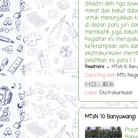
dihadiri oleh tiga si
minat dan bakat dal
untuk menunjukkan 
di depan para juri da
membatik juga diikuti
Kegiatan ini merupa
keterampilan seni da
ekstrakurikuler memb
pelatihan ini, para [...]
Readmore
→ MTsN 10 Banyu
Diposting oleh
MTs Nege
Label:
Ekstrakurikuler
MTsN 10 Banyuwangi 
Prest
Bany