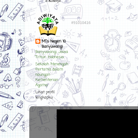
e-Kinerja
MTs Negeri 10
Banyuwangi
Banyuwangi, Jawa
Timur, Indonesia
Sekolah Menengah
Pertama dalam
naungan
Kementerian
Agama
Lihat profil
lengkapku