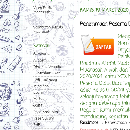
Video Profil
KAMIS, 19 MARET 2020
Madrasah
Penerimaan Peserta D
Sambutan Kepala
Madrasah
Meng
Nomor
KATEGORI
Dirj
Adiwiyata
Pela
Akademik
Raudatul Athfal, Madr
Dharma Wanita
Madrasah Aliyah dan 
Ekstrakurikuler
2020/2021, kami MTs
HAB Kemenag
Peserta Didik Baru T
Informasi
adik² Kelas 6 SD/MI 
Juara
selanjutnya/yang leb
Ma'had
dengan beberapa jalur
OSIM
Reguler. kami memilik
Pese Kafa Ayatu
mendukung kegiatan pe
Pese Sukma
Readmore
→ Penerimaan Pe
PHBI