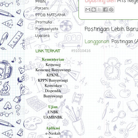
Diposting oleh
MTs Nege
PHBN
Porseni
PPDB MATSAMA
Pramuka
Postingan Lebih Bar
Purnawiyata
Upacara
Langganan:
Postingan (
LINK TERKAIT
Kementerian
Kemenag
Kemenag Banyuwangi
KPKNL
KPPN Banyuwangi
Kemenkeu
Dispendik
Banyuwangi
Ujian
UNBK
UAMBNBK
Aplikasi
e-Naskah