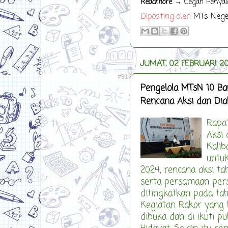
Readmore
→ Cegah Penyala
Diposting oleh
MTs Nege
JUMAT, 02 FEBRUARI 2
Pengelola MTsN 10 Ba
Rencana Aksi dan Dia
Rapa
Aksi 
Kalib
untu
2024, rencana aksi t
serta persamaan perse
ditingkatkan pada ta
Kegiatan Rakor yang 
dibuka dan di ikuti p