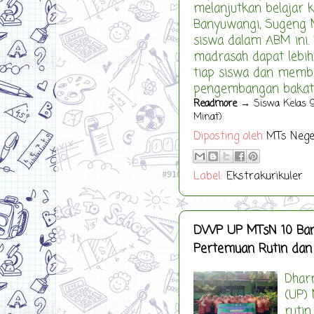
melanjutkan belajar k
Banyuwangi, Sugeng 
siswa dalam ABM ini. 
madrasah dapat lebih
tiap siswa dan memb
pengembangan bakat me
Readmore
→ Siswa Kelas 9
Minat)
Diposting oleh
MTs Nege
Label:
Ekstrakurikuler
DWP UP MTsN 10 Bany
Pertemuan Rutin dan 
Dhar
(UP)
rutin