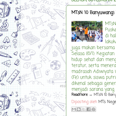
SELASA, 06 FEBRUARI 
MTsN 10 Banyuwangi B
MTsN
Puske
di h
lakuk
juga makan bersama 
Selasa (6/1). Kegiat
hidup sehat dan menga
teratur, serta menera
madrasah Adiwiyata i
(Fe) untuk siswa putr
dikenal sebagai gene
menjadi sarana yang ef
Readmore
→ MTsN 10 Banyu
Diposting oleh
MTs Nege