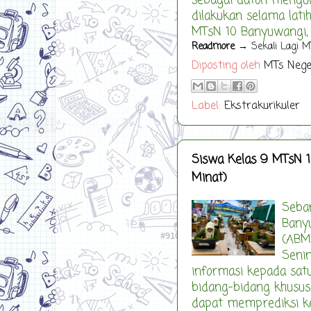
sebagai daton mengun
dilakukan selama lat
MTsN 10 Banyuwangi, 
Readmore
→ Sekali Lagi M
Diposting oleh
MTs Nege
Label:
Ekstrakurikuler
Siswa Kelas 9 MTsN 
Minat)
Seba
Bany
(ABM
Senin
informasi kepada sat
bidang-bidang khusus
dapat memprediksi k