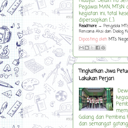
Hidayat. Selain itu s
Pegawai MAN, MTsN d
kegiatan ini, total k
dipersiapkan [...]
Readmore
→ Pengelola MTs
Rencana Aksi dan Dialog K
Diposting oleh
MTs Nege
Tingkatkan Jiwa Pet
Lakukan Perjari
Dewa
kegia
Pembi
memp
Galang dan Pembina 
dan semangat gotong 