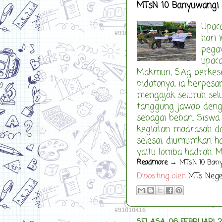
MTsN 10 Banyuwangi 
Upac
hari 
pegaw
upaca
Makmun, S.Ag berkes
pidatonya, ia berpesa
mengajak seluruh sel
tanggung jawab deng
sebagai beban. Siswa 
kegiatan madrasah da
selesai, diumumkan h
yaitu lomba hadrah. M
Readmore
→ MTsN 10 Banyu
Diposting oleh
MTs Nege