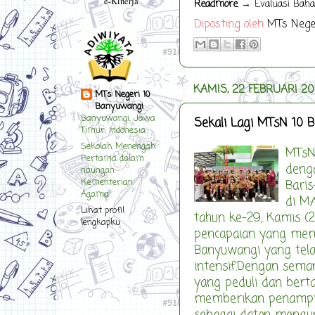
e-Kinerja
Readmore
→ Evaluasi Baha
Diposting oleh
MTs Nege
KAMIS, 22 FEBRUARI 20
MTs Negeri 10
Banyuwangi
Banyuwangi, Jawa
Sekali Lagi MTsN 10 
Timur, Indonesia
Sekolah Menengah
MTsN
Pertama dalam
deng
naungan
Kementerian
Baris
Agama
di M
Lihat profil
tahun ke-29, Kamis (
lengkapku
pencapaian yang mem
Banyuwangi yang tela
intensif.Dengan sem
yang peduli dan ber
memberikan penampila