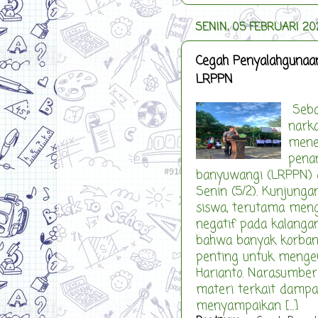
SENIN, 05 FEBRUARI 20
Cegah Penyalahgunaa
LRPPN
Seba
nark
mener
pena
banyuwangi (LRPPN) 
Senin (5/2). Kunjung
siswa, terutama men
negatif pada kalanga
bahwa banyak korban 
penting untuk mengen
Harianto. Narasumber
materi terkait dampa
menyampaikan [...]