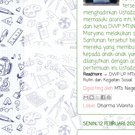
ters
menghadirkan Ustadz
memasuki acara inti,
dan ketua DWP MTsN 
Maryono, melakukan sa
Santunan tersebut b
mereka yang membutu
kepada anak-anak yan
dilanjutkan dengan ac
pertemuan ini, Ustadza
Readmore
→ DWP UP MTsN 1
Rutin dan Kegiatan Sosial
Diposting oleh
MTs Nege
Label:
Dharma Wanita
SENIN, 12 FEBRUARI 20