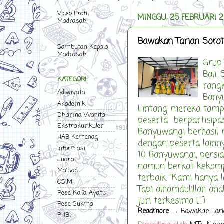
Video Profil
MINGGU, 25 FEBRUARI 
Madrasah
Bawakan Tarian Sorot
Sambutan Kepala
Madrasah
Grup 
Bali,
KATEGORI
rang
Adiwiyata
Bany
Akademik
Lintang mereka tamp
Dharma Wanita
peserta berpartisipas
Ekstrakurikuler
Banyuwangi berhasil m
HAB Kemenag
dengan peserta lainn
Informasi
10 Banyuwangi, persi
Juara
namun berkat kekomp
Ma'had
terbaik. "Kami hanya 
OSIM
Tapi alhamdulillah an
Pese Kafa Ayatu
juri terkesima [...]
Pese Sukma
Readmore
→ Bawakan Taria
PHBI