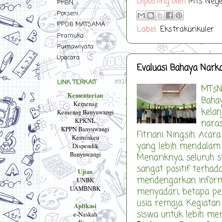
Diposting oleh
MTs Nege
PHBN
Porseni
PPDB MATSAMA
Label:
Ekstrakurikuler
Pramuka
Purnawiyata
Upacara
Evaluasi Bahaya Nark
LINK TERKAIT
MTsN
Kementerian
Bahay
Kemenag
kelan
Kemenag Banyuwangi
KPKNL
nara
KPPN Banyuwangi
Fitriani Ningsih. Aca
Kemenkeu
yang lebih mendalam 
Dispendik
Banyuwangi
Menariknya, seluruh
sangat positif terhad
Ujian
mendengarkan informa
UNBK
UAMBNBK
menyadari, betapa p
usia remaja. Kegiata
Aplikasi
siswa untuk lebih me
e-Naskah