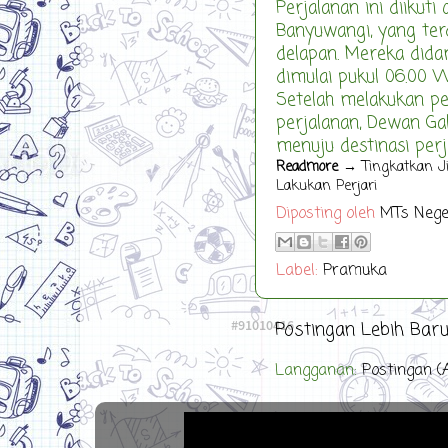
Perjalanan ini diikut
Banyuwangi, yang terdi
delapan. Mereka dida
dimulai pukul 06.00 
Setelah melakukan p
perjalanan, Dewan G
menuju destinasi perjal
Readmore
→ Tingkatkan Ji
Lakukan Perjari
Diposting oleh
MTs Nege
Label:
Pramuka
Postingan Lebih Bar
Langganan:
Postingan (