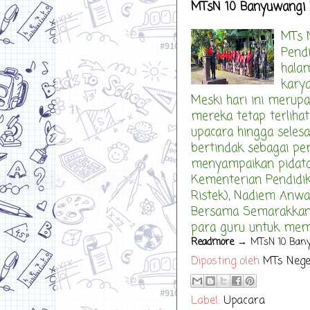
MTsN 10 Banyuwangi P
MTs N
Pendi
halam
kary
Meski hari ini merup
mereka tetap terliha
upacara hingga seles
bertindak sebagai pem
menyampaikan pidato 
Kementerian Pendidik
Ristek), Nadiem Anw
Bersama Semarakkan 
para guru untuk membu
Readmore
→ MTsN 10 Banyu
Diposting oleh
MTs Nege
Label:
Upacara