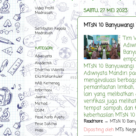
Video Profil
SABTU, 27 MEI 2023
Madrasah
MTsN 10 Banyuwangi 
Sambutan Kepala
Madrasah
Tim 
Adiw
KATEGORI
Banyu
Adiwiyata
empa
Akademik
MTsN 10 Banyuwangi 
Dharma Wanita
Adiwiyata Mandiri pad
Ekstrakurikuler
mengevaluasi berbag
HAB Kemenag
pemanfaatan limbah, i
Informasi
lain yang melibatkan 
Juara
verifikasi juga meliha
Ma'had
tempat sampah, dan fa
OSIM
keberhasilan MTsN 10
Pese Kafa Ayatu
Readmore
→ MTsN 10 Banyu
Pese Sukma
Diposting oleh
MTs Nege
PHBI