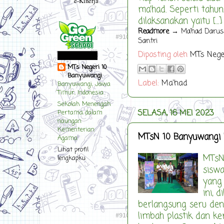
e-Kinerja
ma'had. Seperti tahu
dilaksanakan yaitu [...]
Readmore
→ Ma’had Daruss
Santri
Diposting oleh
MTs Nege
MTs Negeri 10
Banyuwangi
Label:
Ma'had
Banyuwangi, Jawa
Timur, Indonesia
Sekolah Menengah
SELASA, 16 MEI 2023
Pertama dalam
naungan
Kementerian
MTsN 10 Banyuwangi 
Agama
Lihat profil
MTsN
lengkapku
siswa
yang 
ini, 
berlangsung seru deng
limbah plastik dan k