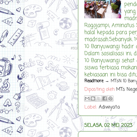
penda
yang
madr
Rogojampi, Aminatus
halal kepada para pe
madrasah.Sebanyak 1
10 Banyuwangi hadir
Dalam sosialisasi ini
10 Banyuwangi sehat d
siswa terbiasa makan
kebiasaan ini bisa ditu
Readmore
→ MTsN 10 Banyuw
Diposting oleh
MTs Nege
Label:
Adiwiyata
SELASA, 02 MEI 2023