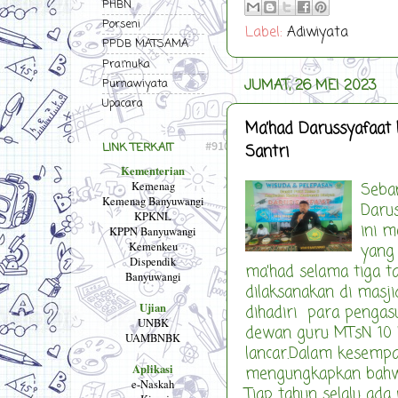
PHBN
Porseni
Label:
Adiwiyata
PPDB MATSAMA
Pramuka
Purnawiyata
JUMAT, 26 MEI 2023
Upacara
Ma’had Darussyafaat
LINK TERKAIT
Santri
Kementerian
Kemenag
Seban
Kemenag Banyuwangi
Daru
KPKNL
ini 
KPPN Banyuwangi
Kemenkeu
yang
Dispendik
ma'had selama tiga ta
Banyuwangi
dilaksanakan di masj
Ujian
dihadiri para pengasu
UNBK
dewan guru MTsN 10 
UAMBNBK
lancar.Dalam kesempa
Aplikasi
mengungkapkan bahwa
e-Naskah
Tiap tahun selalu ad