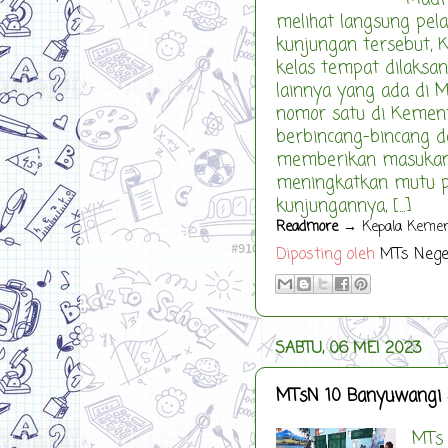
melihat langsung pel
kunjungan tersebut, 
kelas tempat dilaksa
lainnya yang ada di 
nomor satu di Kement
berbincang-bincang d
memberikan masukan 
meningkatkan mutu pe
kunjungannya, [...]
Readmore
→ Kepala Kemen
Diposting oleh
MTs Nege
SABTU, 06 MEI 2023
MTsN 10 Banyuwangi So
MTs N