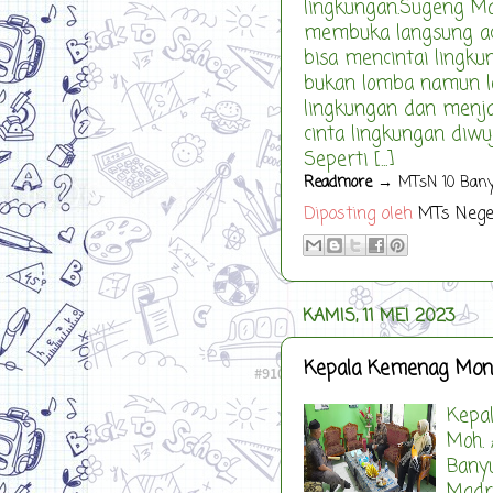
lingkungan.Sugeng Ma
membuka langsung aca
bisa mencintai lingku
bukan lomba namun le
lingkungan dan menjag
cinta lingkungan diw
Seperti [...]
Readmore
→ MTsN 10 Bany
Diposting oleh
MTs Nege
KAMIS, 11 MEI 2023
Kepala Kemenag Mon
Kepa
Moh.
Bany
Madra