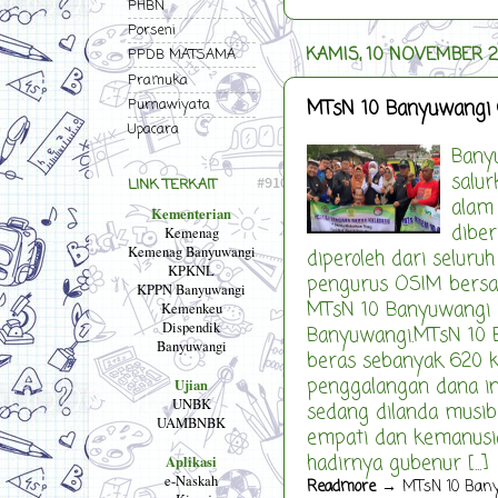
PHBN
Porseni
KAMIS, 10 NOVEMBER 
PPDB MATSAMA
Pramuka
MTsN 10 Banyuwangi G
Purnawiyata
Upacara
Bany
salu
LINK TERKAIT
alam 
Kementerian
diber
Kemenag
Kemenag Banyuwangi
diperoleh dari seluru
KPKNL
pengurus OSIM bersa
KPPN Banyuwangi
MTsN 10 Banyuwangi d
Kemenkeu
Dispendik
Banyuwangi.MTsN 10 
Banyuwangi
beras sebanyak 620 kg
penggalangan dana in
Ujian
UNBK
sedang dilanda musi
UAMBNBK
empati dan kemanusi
hadirnya gubenur [...]
Aplikasi
e-Naskah
Readmore
→ MTsN 10 Banyu