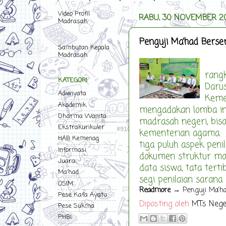
Video Profil
RABU, 30 NOVEMBER 2
Madrasah
Penguji Ma'had Berse
Sambutan Kepala
Madrasah
Tim 
rang
KATEGORI
Darus
Adiwiyata
Keme
Akademik
mengadakan lomba ini
Dharma Wanita
madrasah negeri, bisa
Ekstrakurikuler
kementerian agama. 
HAB Kemenag
tiga puluh aspek peni
Informasi
dokumen struktur ma’h
Juara
data siswa, tata ter
Ma'had
segi penilaian sarana 
OSIM
Readmore
→ Penguji Ma'ha
Pese Kafa Ayatu
Diposting oleh
MTs Nege
Pese Sukma
PHBI