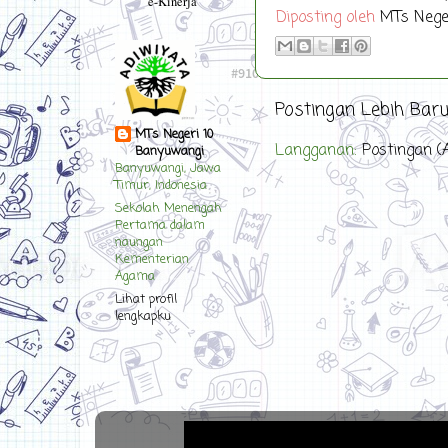
e-Kinerja
Diposting oleh
MTs Nege
Postingan Lebih Bar
MTs Negeri 10
Langganan:
Postingan (
Banyuwangi
Banyuwangi, Jawa
Timur, Indonesia
Sekolah Menengah
Pertama dalam
naungan
Kementerian
Agama
Lihat profil
lengkapku