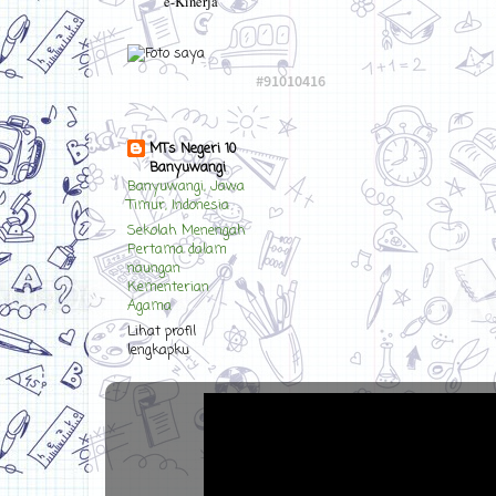
e-Kinerja
MTs Negeri 10
Banyuwangi
Banyuwangi, Jawa
Timur, Indonesia
Sekolah Menengah
Pertama dalam
naungan
Kementerian
Agama
Lihat profil
lengkapku