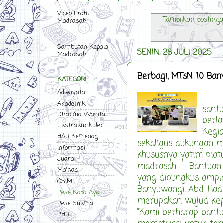
Video Profil
Tampilkan posting
Madrasah
Sambutan Kepala
SENIN, 28 JULI 2025
Madrasah
Berbagi, MTsN 10 Ba
KATEGORI
Adiwiyata
MTsN
Akademik
sant
Dharma Wanita
berla
Ekstrakurikuler
Kegi
HAB Kemenag
sekaligus dukungan 
Informasi
khususnya yatim piat
Juara
madrasah. Bantuan d
Ma'had
yang dibungkus ampl
OSIM
Banyuwangi, Abd. Had
Pese Kafa Ayatu
merupakan wujud kepe
Pese Sukma
“Kami berharap bant
PHBI