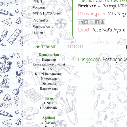
memotivasi untuk teru
PHBN
Readmore
→ Berbagi, MTsN
Porseni
Diposting oleh
MTs Nege
PPDB MATSAMA
Pramuka
Purnawiyata
Label:
Pese Kafa Ayatu
Upacara
LINK TERKAIT
Kementerian
Langganan:
Postingan (
Kemenag
Kemenag Banyuwangi
KPKNL
KPPN Banyuwangi
Kemenkeu
Dispendik
Banyuwangi
Ujian
UNBK
UAMBNBK
Aplikasi
e-Naskah