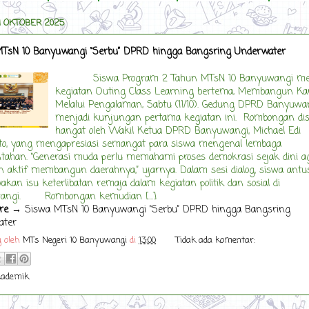
11 OKTOBER 2025
TsN 10 Banyuwangi “Serbu” DPRD hingga Bangsring Underwater
Siswa Program 2 Tahun MTsN 10 Banyuwangi men
kegiatan Outing Class Learning bertema, Membangun Ka
Melalui Pengalaman, Sabtu (11/10). Gedung DPRD Banyuwan
menjadi kunjungan pertama kegiatan ini. Rombongan di
hangat oleh Wakil Ketua DPRD Banyuwangi, Michael Edi
to, yang mengapresiasi semangat para siswa mengenal lembaga
tahan. “Generasi muda perlu memahami proses demokrasi sejak dini ag
n aktif membangun daerahnya,” ujarnya. Dalam sesi dialog, siswa antu
kan isu keterlibatan remaja dalam kegiatan politik dan sosial di
angi. Rombongan kemudian [...]
re
→ Siswa MTsN 10 Banyuwangi “Serbu” DPRD hingga Bangsring
ater
g oleh
MTs Negeri 10 Banyuwangi
di
13:00
Tidak ada komentar:
ademik