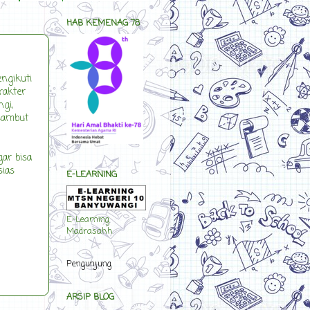
HAB KEMENAG 78
gikuti
rakter
gi,
sambut
ar bisa
sias
E-LEARNING
E-Learning
Madrasahh
Pengunjung
ARSIP BLOG