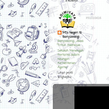
e-Kinerja
MTs Negeri 10
Banyuwangi
Banyuwangi, Jawa
Timur, Indonesia
Sekolah Menengah
Pertama dalam
naungan
Kementerian
Agama
Lihat profil
lengkapku