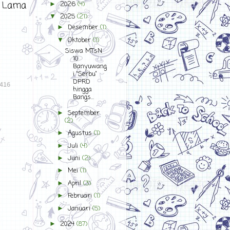
n Lama
2026
(4)
►
2025
(21)
▼
Desember
(1)
►
Oktober
(1)
▼
Siswa MTsN
10
Banyuwang
i “Serbu”
DPRD
hingga
Bangs...
September
►
(2)
Agustus
(1)
►
Juli
(4)
►
Juni
(2)
►
Mei
(1)
►
April
(3)
►
Februari
(1)
►
Januari
(5)
►
2024
(87)
►