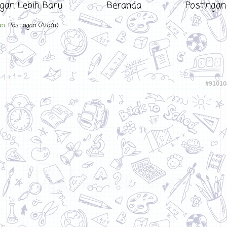
ngan Lebih Baru
Beranda
Postinga
an:
Postingan (Atom)