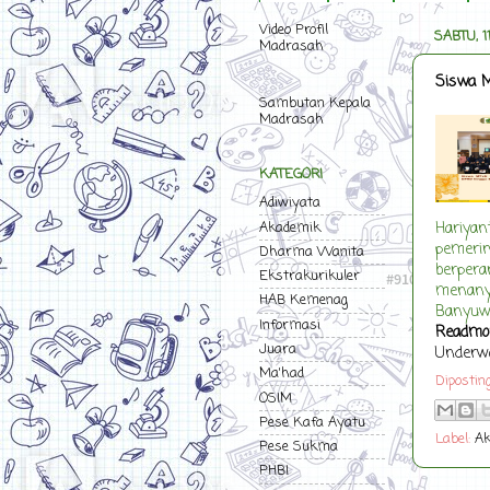
Video Profil
SABTU, 
Madrasah
Siswa M
Sambutan Kepala
Madrasah
KATEGORI
Adiwiyata
Akademik
Hariyan
pemerin
Dharma Wanita
berpera
Ekstrakurikuler
menanya
HAB Kemenag
Banyuw
Informasi
Readmo
Juara
Underw
Ma'had
Dipostin
OSIM
Pese Kafa Ayatu
Label:
Ak
Pese Sukma
PHBI