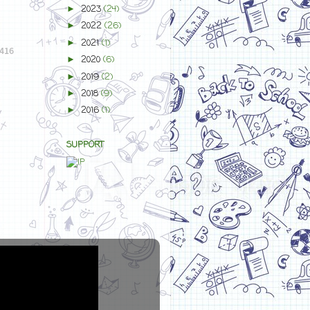
2023
(24)
►
2022
(26)
►
2021
(1)
►
2020
(6)
►
2019
(2)
►
2018
(9)
►
2016
(1)
►
SUPPORT