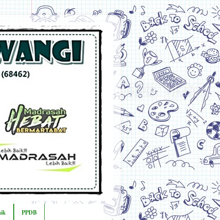
ik
PPDB