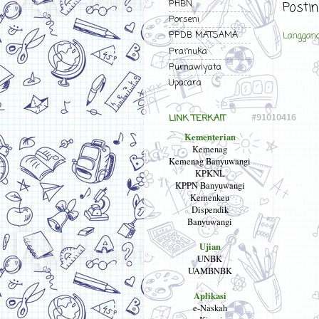
PHBN
Posti
Porseni
PPDB MATSAMA
Langgan
Pramuka
Purnawiyata
Upacara
LINK TERKAIT
Kementerian
Kemenag
Kemenag Banyuwangi
KPKNL
KPPN Banyuwangi
Kemenkeu
Dispendik
Banyuwangi
Ujian
UNBK
UAMBNBK
Aplikasi
e-Naskah