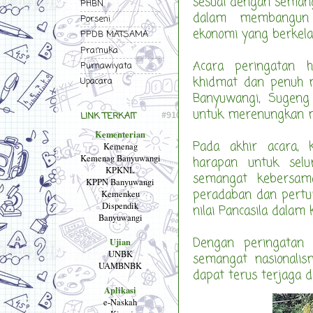
sesuai dengan seman
PHBN
dalam membangun 
Porseni
ekonomi yang berkela
PPDB MATSAMA
Pramuka
Acara peringatan h
Purnawiyata
khidmat dan penuh 
Upacara
Banyuwangi, Sugeng
untuk merenungkan mak
LINK TERKAIT
Kementerian
Pada akhir acara,
Kemenag
Kemenag Banyuwangi
harapan untuk sel
KPKNL
semangat kebersa
KPPN Banyuwangi
peradaban dan pertum
Kemenkeu
Dispendik
nilai Pancasila dalam 
Banyuwangi
Dengan peringatan H
Ujian
UNBK
semangat nasionali
UAMBNBK
dapat terus terjaga da
Aplikasi
e-Naskah