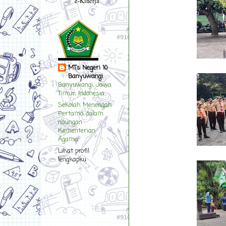
e-Kinerja
MTs Negeri 10
Banyuwangi
Banyuwangi, Jawa
Timur, Indonesia
Sekolah Menengah
Pertama dalam
naungan
Kementerian
Agama
Lihat profil
lengkapku