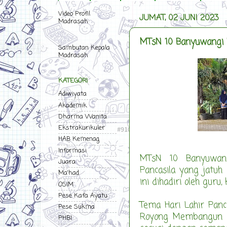
Video Profil
JUMAT, 02 JUNI 2023
Madrasah
MTsN 10 Banyuwangi Pe
Sambutan Kepala
Madrasah
KATEGORI
Adiwiyata
Akademik
Dharma Wanita
Ekstrakurikuler
HAB Kemenag
Informasi
MTsN 10 Banyuwang
Juara
Pancasila yang jatuh
Ma'had
ini dihadiri oleh gur
OSIM
Pese Kafa Ayatu
Tema Hari Lahir Panc
Pese Sukma
Royong Membangun P
PHBI