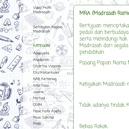
Video Profil
MRA (Madrasah Rama
Madrasah
Bertujuan menciptaka
Sambutan Kepala
Madrasah
peduli dan berbudaya
serta melindungi hak 
Madrasah dari segala
KATEGORI
pendidikan.
Adiwiyata
Akademik
Pasang Papan Nama
Dharma Wanita
Ekstrakurikuler
HAB Kemenag
Kebijakan Madrasah
Informasi
Juara
Ma'had
Tidak adanya tindak 
OSIM
Pese Kafa Ayatu
Pese Sukma
PHBI
Bebas Rokok