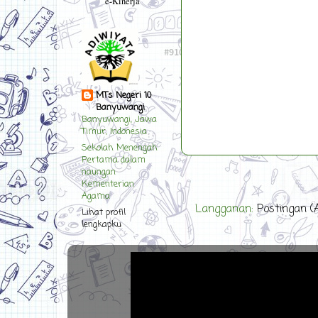
e-Kinerja
MTs Negeri 10
Banyuwangi
Banyuwangi, Jawa
Timur, Indonesia
Sekolah Menengah
Pertama dalam
naungan
Kementerian
Agama
Langganan:
Postingan (
Lihat profil
lengkapku