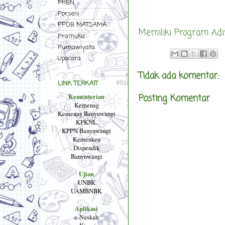
PHBN
Porseni
PPDB MATSAMA
Memiliki Program Ad
Pramuka
Purnawiyata
Upacara
Tidak ada komentar:
LINK TERKAIT
Kementerian
Posting Komentar
Kemenag
Kemenag Banyuwangi
KPKNL
KPPN Banyuwangi
Kemenkeu
Dispendik
Banyuwangi
Ujian
UNBK
UAMBNBK
Aplikasi
e-Naskah