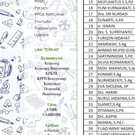
PHBN
Porseni
PPDB MATSAMA
Pramuka
Purnawiyata
Upacara
LINK TERKAIT
Kementerian
Kemenag
Kemenag Banyuwangi
KPKNL
KPPN Banyuwangi
Kemenkeu
Dispendik
Banyuwangi
Ujian
UNBK
UAMBNBK
Aplikasi
e-Naskah