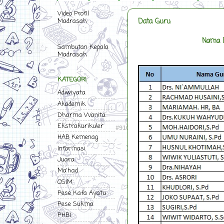
Video Profil
Data Guru
Madrasah
Nama D
Sambutan Kepala
Madrasah
KATEGORI
Adiwiyata
Akademik
Dharma Wanita
Ekstrakurikuler
HAB Kemenag
Informasi
Juara
Ma'had
OSIM
Pese Kafa Ayatu
Pese Sukma
PHBI