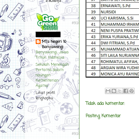
e-Kinerja
MTs Negeri 10
Banyuwangi
Banyuwangi, Jawa
Timur, Indonesia
Sekolah Menengah
Pertama dalam
naungan
Kementerian
Agama
Lihat profil
lengkapku
Tidak ada komentar:
Posting Komentar